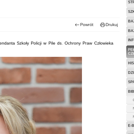
ST
SZ
BA
Powrót
Drukuj
BA
IN
ndanta Szkoły Policji w Pile ds. Ochrony Praw Człowieka
PE
CZ
HI
DZ
SP
BI
E-