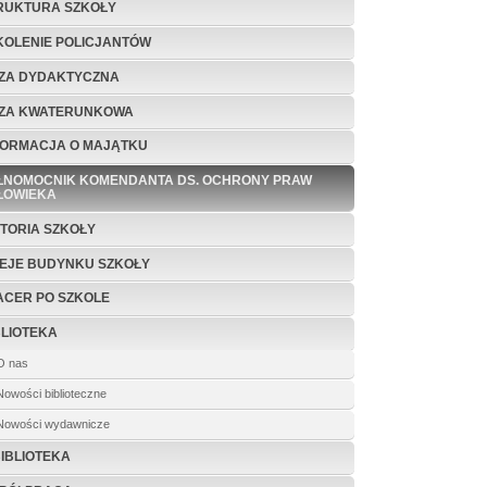
RUKTURA SZKOŁY
KOLENIE POLICJANTÓW
ZA DYDAKTYCZNA
ZA KWATERUNKOWA
FORMACJA O MAJĄTKU
ŁNOMOCNIK KOMENDANTA DS. OCHRONY PRAW
ŁOWIEKA
STORIA SZKOŁY
IEJE BUDYNKU SZKOŁY
ACER PO SZKOLE
BLIOTEKA
O nas
Nowości biblioteczne
Nowości wydawnicze
BIBLIOTEKA