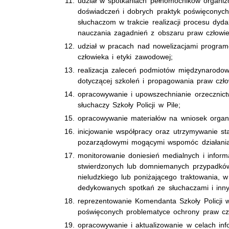
udział w spotkaniach pełnomocników organ
doświadczeń i dobrych praktyk poświęconych
słuchaczom w trakcie realizacji procesu dyd
nauczania zagadnień z obszaru praw człowie
udział w pracach nad nowelizacjami program
człowieka i etyki zawodowej;
realizacja zaleceń podmiotów międzynarodow
dotyczącej szkoleń i propagowania praw czło
opracowywanie i upowszechnianie orzecznict
słuchaczy Szkoły Policji w Pile;
opracowywanie materiałów na wniosek organiz
inicjowanie współpracy oraz utrzymywanie sta
pozarządowymi mogącymi wspomóc działania P
monitorowanie doniesień medialnych i inform
stwierdzonych lub domniemanych przypadków 
nieludzkiego lub poniżającego traktowania, 
dedykowanych spotkań ze słuchaczami i inny
reprezentowanie Komendanta Szkoły Policji w
poświęconych problematyce ochrony praw cz
opracowywanie i aktualizowanie w celach in