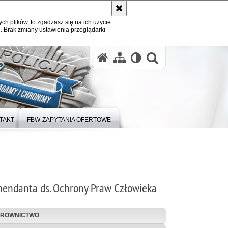
ych plików, to zgadzasz się na ich użycie
. Brak zmiany ustawienia przeglądarki
otwórz wysz
TAKT
FBW-ZAPYTANIA OFERTOWE
endanta ds. Ochrony Praw Człowieka
EROWNICTWO