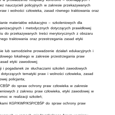
ez nauczycieli policyjnych w zakresie przekazywanych
praw i wolności człowieka, zasad równego traktowania oraz
ianie materiałów edukacyjno – szkoleniowych dla
ganizacyjnych i metodycznych dotyczących prawidłowej
niu do przekazywanych treści merytorycznych z obszaru
wnego traktowania oraz przestrzegania zasad etyki
anie lub samodzielne prowadzenie działań edukacyjnych i
dowego lokalnego w zakresie przestrzegania praw
zasad etyki zawodowej;
sji i pogadanek ze słuchaczami szkoleń zawodowych
dotyczących tematyki praw i wolności człowieka, zasad
wej policjanta;
BŚP do spraw ochrony praw człowieka w zakresie
koleniowych z zakresu praw człowieka, etyki zawodowej w
oc w realizacji szkoleń;
cnikami KGP/KWP/KSP/CBŚP do spraw ochrony praw