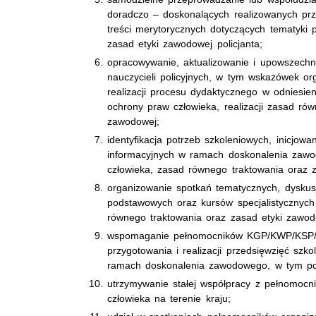
doradczo – doskonalących realizowanych prz
treści merytorycznych dotyczących tematyki 
zasad etyki zawodowej policjanta;
opracowywanie, aktualizowanie i upowszechn
nauczycieli policyjnych, w tym wskazówek or
realizacji procesu dydaktycznego w odniesie
ochrony praw człowieka, realizacji zasad ró
zawodowej;
identyfikacja potrzeb szkoleniowych, inicjow
informacyjnych w ramach doskonalenia zawo
człowieka, zasad równego traktowania oraz 
organizowanie spotkań tematycznych, dysku
podstawowych oraz kursów specjalistycznych 
równego traktowania oraz zasad etyki zawodo
wspomaganie pełnomocników KGP/KWP/KSP/C
przygotowania i realizacji przedsięwzięć sz
ramach doskonalenia zawodowego, w tym pom
utrzymywanie stałej współpracy z pełnomo
człowieka na terenie kraju;