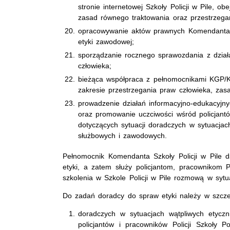
stronie internetowej Szkoły Policji w Pile, o
zasad równego traktowania oraz przestrzega
opracowywanie aktów prawnych Komendanta Sz
etyki zawodowej;
sporządzanie rocznego sprawozdania z działa
człowieka;
bieżąca współpraca z pełnomocnikami KGP
zakresie przestrzegania praw człowieka, za
prowadzenie działań informacyjno-edukacyjn
oraz promowanie uczciwości wśród policjantó
dotyczących sytuacji doradczych w sytuacja
służbowych i zawodowych.
Pełnomocnik Komendanta Szkoły Policji w Pile d
etyki, a zatem służy policjantom, pracownikom Po
szkolenia w Szkole Policji w Pile rozmową w sytu
Do zadań doradcy do spraw etyki należy w szcze
doradczych w sytuacjach wątpliwych etycz
policjantów i pracowników Policji Szkoły Po