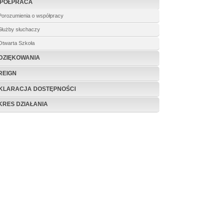
PÓŁPRACA
Porozumienia o współpracy
Służby słuchaczy
Otwarta Szkoła
DZIĘKOWANIA
REIGN
KLARACJA DOSTĘPNOŚCI
KRES DZIAŁANIA