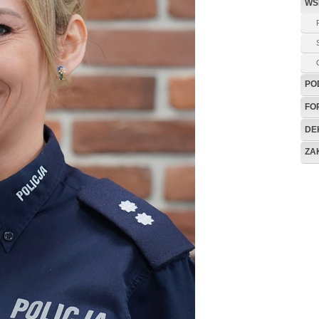
WS
PO
FO
DE
ZA