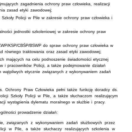
bejmujących zagadnienia ochrony praw człowieka, realizacji
nia zasad etyki zawodowej;
koły Policji w Pile w zakresie ochrony praw człowieka i
lności jednostki szkoleniowej w zakresie ochrony praw
/KWP/KSP/CBŚP/BSWP do spraw ochrony praw człowieka w
sad równego traktowania oraz zasad etyki zawodowej;
ych mających na celu podnoszenie świadomości etycznej
w i pracowników Policji, a także podejmowanie działań
ch wątpliwych etycznie związanych z wykonywaniem zadań
s. Ochrony Praw Człowieka pełni także funkcję doradcy ds.
licji Szkoły Policji w Pile, a także słuchaczom realizującym
acji wystąpienia dylematu moralnego w służbie i pracy.
gólności prowadzenie działań:
nie, związanych z wykonywaniem zadań służbowych przez
licji w Pile, a także słuchaczy realizujących szkolenia w