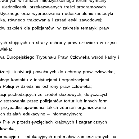
izowanych w ramach międzyszkolnego forum wymiany
 ujednoliceniu przekazywanych treści programowych
aktycznego oraz wypracowaniu i udoskonaleniu metodyki
ka, równego traktowania i zasad etyki zawodowej;
ów szkoleń dla policjantów w zakresie tematyki praw
ych stojących na straży ochrony praw człowieka w części
wieka;
wa Europejskiego Trybunału Praw Człowieka wśród kadry i
acji i instytucji powołanych do ochrony praw człowieka;
łego kontaktu z instytucjami i organizacjami
olicji w dziedzinie ochrony praw człowieka;
acji pochodzących ze źródeł służbowych, dotyczących
stosowania przez policjantów tortur lub innych form
w przypadku ujawnienia takich zdarzeń organizowanie
ch działań edukacyjno – informacyjnych;
 Pile w przedsięwzięciach krajowych i zagranicznych
łowieka;
formacyjno – edukacyjnych materiałów zamieszczanych na