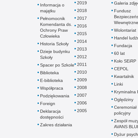
2019
Galeria zdję
Informacja o
2018
majątku
Fundusz
Bezpieczeń
2017
Pełnomocnik
Wewnętrzn
Komendanta ds.
2016
Ochrony Praw
Wolontariat
2015
Człowieka
Handel ludź
2014
Historia Szkoły
Fundacja
2013
Dzieje budynku
60 lat
2012
Szkoły
Koło SEiRP
2011
Spacer po Szkole
CEPOL
2010
Biblioteka
Kwartalnik
2009
E-biblioteka
Linki
2008
Współpraca
Kryminalna 
2007
Podziękowania
Oględziny
2006
Foreign
Ceremoniał
2005
Deklaracja
policyjny
dostępności
Zespół muz
Zakres działania
AVANS BLU
Dyżur psych