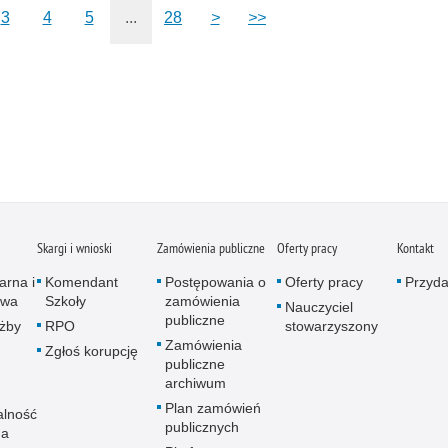
3
4
5
...
28
>
>>
Skargi i wnioski
Zamówienia publiczne
Oferty pracy
Kontakt
arna i
Komendant
Postępowania o
Oferty pracy
Przydat
owa
Szkoły
zamówienia
Nauczyciel
publiczne
użby
RPO
stowarzyszony
Zamówienia
Zgłoś korupcję
publiczne
archiwum
Plan zamówień
alność
publicznych
na