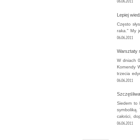
06.06.2011
Lepiej wied
Często sły
raka." My j
06.06.2011
Warsztaty
W dniach 0
Komendy Wo
trzecia edy
06.06.2011
Szczęśliw
Siedem to 
symboliką. 
całości, do
06.06.2011