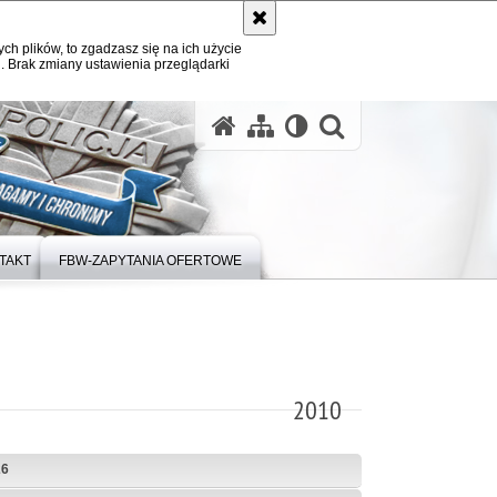
ych plików, to zgadzasz się na ich użycie
. Brak zmiany ustawienia przeglądarki
otwórz wysz
TAKT
FBW-ZAPYTANIA OFERTOWE
2010
26