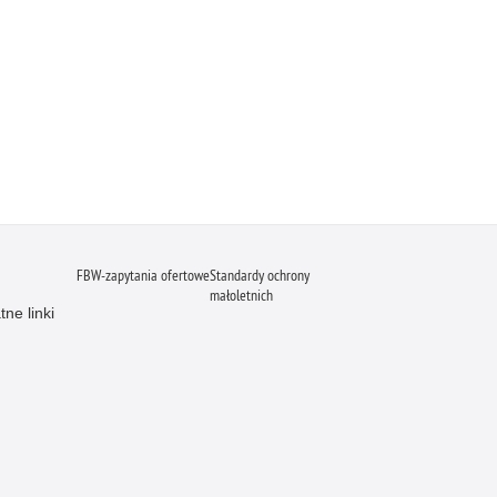
FBW-zapytania ofertowe
Standardy ochrony
małoletnich
ne linki