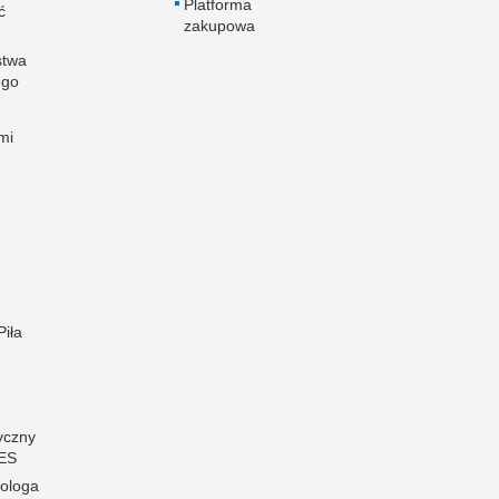
Platforma
ć
zakupowa
stwa
ego
mi
Piła
yczny
ES
ologa