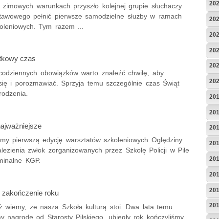
20
 zimowych warunkach przyszło kolejnej grupie słuchaczy
tawowego pełnić pierwsze samodzielne służby w ramach
20
koleniowych. Tym razem ...
20
20
tkowy czas
20
codziennych obowiązków warto znaleźć chwilę, aby
20
się i porozmawiać. Sprzyja temu szczególnie czas Świąt
odzenia.
20
20
najważniejsze
20
śmy pierwszą edycję warsztatów szkoleniowych Oględziny
20
lezienia zwłok zorganizowanych przez Szkołę Policji w Pile
20
yminalne KGP.
20
20
e zakończenie roku
20
ż wiemy, ze nasza Szkoła kulturą stoi. Dwa lata temu
y nagrodę od Starosty Pilskiego, ubiegły rok kończyliśmy