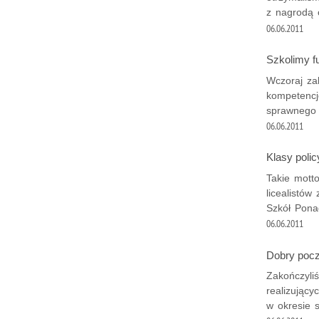
z nagrodą o
06.06.2011
Szkolimy f
Wczoraj za
kompetencj
sprawnego 
06.06.2011
Klasy poli
Takie mott
licealistów
Szkół Pona
06.06.2011
Dobry pocz
Zakończyli
realizując
w okresie 