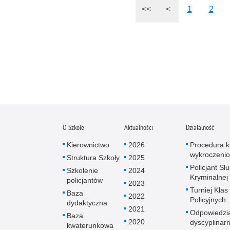
<<
<
1
2
O Szkole
Aktualności
Działalność
Kierownictwo
2026
Procedura k
wykroczeni
Struktura Szkoły
2025
Policjant Sł
Szkolenie
2024
Kryminalnej
policjantów
2023
Turniej Klas
Baza
2022
Policyjnych
dydaktyczna
2021
Odpowiedzi
Baza
2020
dyscyplinar
kwaterunkowa