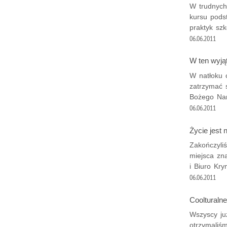
W trudnych
kursu pods
praktyk sz
06.06.2011
W ten wyją
W natłoku 
zatrzymać 
Bożego Nar
06.06.2011
Życie jest 
Zakończyli
miejsca zna
i Biuro Kr
06.06.2011
Coolturaln
Wszyscy ju
otrzymaliśm