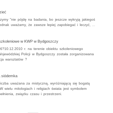
zieć
szymy "nie pójdę na badania, bo jeszcze wykryją jakiegoś
ednak uważamy, że zawsze lepiej zapobiegać i leczyć, ...
 szkoleniowe w KWP w Bydgoszczy
6?10.12.2010 r. na terenie obiektu szkoleniowego
jewódzkiej Policji w Bydgoszczy została zorganizowana
cja warsztatów ?
a siódemka
liczba uważana za mistyczną, wyróżniającą się bogatą
W wielu mitologiach i religiach świata jest symbolem
pełnienia, związku czasu i przestrzeni.