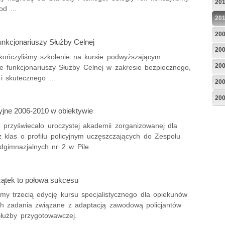
20
d ...
20
20
unkcjonariuszy Służby Celnej
20
kończyliśmy szkolenie na kursie podwyższającym
20
e funkcjonariuszy Służby Celnej w zakresie bezpiecznego,
i skutecznego ...
20
20
cyjne 2006-2010 w obiektywie
o przyświecało uroczystej akademii zorganizowanej dla
 z klas o profilu policyjnym uczęszczających do Zespołu
dgimnazjalnych nr 2 w Pile.
ątek to połowa sukcesu
śmy trzecią edycję kursu specjalistycznego dla opiekunów
ych zadania związane z adaptacją zawodową policjantów
służby przygotowawczej.