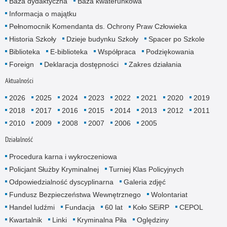
Baza dydaktyczna
Baza kwaterunkowa
Informacja o majątku
Pełnomocnik Komendanta ds. Ochrony Praw Człowieka
Historia Szkoły
Dzieje budynku Szkoły
Spacer po Szkole
Biblioteka
E-biblioteka
Współpraca
Podziękowania
Foreign
Deklaracja dostępności
Zakres działania
Aktualności
2026
2025
2024
2023
2022
2021
2020
2019
2018
2017
2016
2015
2014
2013
2012
2011
2010
2009
2008
2007
2006
2005
Działalność
Procedura karna i wykroczeniowa
Policjant Służby Kryminalnej
Turniej Klas Policyjnych
Odpowiedzialność dyscyplinarna
Galeria zdjęć
Fundusz Bezpieczeństwa Wewnętrznego
Wolontariat
Handel ludźmi
Fundacja
60 lat
Koło SEiRP
CEPOL
Kwartalnik
Linki
Kryminalna Piła
Oględziny