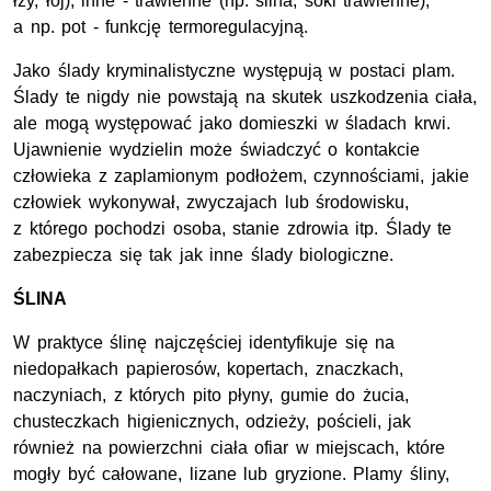
łzy, łój), inne - trawienne (np. ślina, soki trawienne),
a np. pot - funkcję termoregulacyjną.
Jako ślady kryminalistyczne występują w postaci plam.
Ślady te nigdy nie powstają na skutek uszkodzenia ciała,
ale mogą występować jako domieszki w śladach krwi.
Ujawnienie wydzielin może świadczyć o kontakcie
człowieka z zaplamionym podłożem, czynnościami, jakie
człowiek wykonywał, zwyczajach lub środowisku,
z którego pochodzi osoba, stanie zdrowia itp. Ślady te
zabezpiecza się tak jak inne ślady biologiczne.
ŚLINA
W praktyce ślinę najczęściej identyfikuje się na
niedopałkach papierosów, kopertach, znaczkach,
naczyniach, z których pito płyny, gumie do żucia,
chusteczkach higienicznych, odzieży, pościeli, jak
również na powierzchni ciała ofiar w miejscach, które
mogły być całowane, lizane lub gryzione. Plamy śliny,