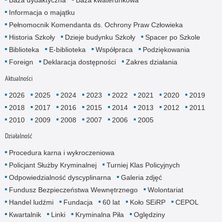
Baza dydaktyczna
Baza kwaterunkowa
Informacja o majątku
Pełnomocnik Komendanta ds. Ochrony Praw Człowieka
Historia Szkoły
Dzieje budynku Szkoły
Spacer po Szkole
Biblioteka
E-biblioteka
Współpraca
Podziękowania
Foreign
Deklaracja dostępności
Zakres działania
Aktualności
2026
2025
2024
2023
2022
2021
2020
2019
2018
2017
2016
2015
2014
2013
2012
2011
2010
2009
2008
2007
2006
2005
Działalność
Procedura karna i wykroczeniowa
Policjant Służby Kryminalnej
Turniej Klas Policyjnych
Odpowiedzialność dyscyplinarna
Galeria zdjęć
Fundusz Bezpieczeństwa Wewnętrznego
Wolontariat
Handel ludźmi
Fundacja
60 lat
Koło SEiRP
CEPOL
Kwartalnik
Linki
Kryminalna Piła
Oględziny