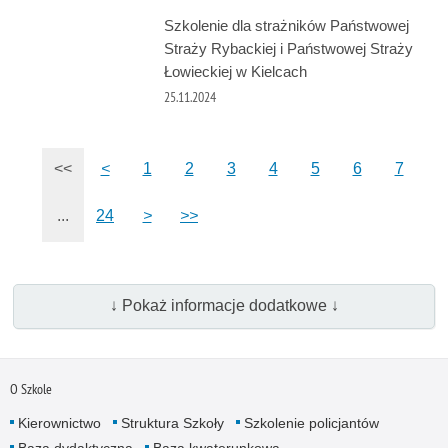
Szkolenie dla strażników Państwowej
Straży Rybackiej i Państwowej Straży
Łowieckiej w Kielcach
25.11.2024
<<
<
1
2
3
4
5
6
7
...
24
>
>>
↓ Pokaż informacje dodatkowe ↓
O Szkole
Kierownictwo
Struktura Szkoły
Szkolenie policjantów