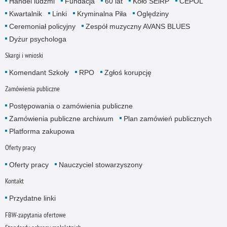
Handel ludźmi
Fundacja
60 lat
Koło SEiRP
CEPOL
Kwartalnik
Linki
Kryminalna Piła
Oględziny
Ceremoniał policyjny
Zespół muzyczny AVANS BLUES
Dyżur psychologa
Skargi i wnioski
Komendant Szkoły
RPO
Zgłoś korupcję
Zamówienia publiczne
Postępowania o zamówienia publiczne
Zamówienia publiczne archiwum
Plan zamówień publicznych
Platforma zakupowa
Oferty pracy
Oferty pracy
Nauczyciel stowarzyszony
Kontakt
Przydatne linki
FBW-zapytania ofertowe