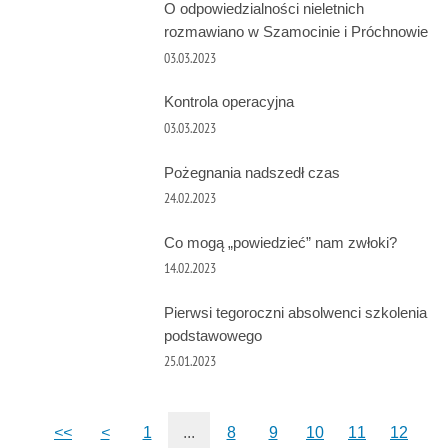
O odpowiedzialności nieletnich
rozmawiano w Szamocinie i Próchnowie
03.03.2023
Kontrola operacyjna
03.03.2023
Pożegnania nadszedł czas
24.02.2023
Co mogą „powiedzieć” nam zwłoki?
14.02.2023
Pierwsi tegoroczni absolwenci szkolenia
podstawowego
25.01.2023
<<
<
1
...
8
9
10
11
12