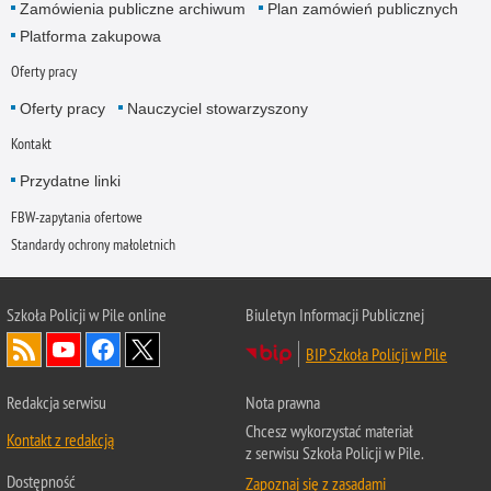
Zamówienia publiczne archiwum
Plan zamówień publicznych
Platforma zakupowa
Oferty pracy
Oferty pracy
Nauczyciel stowarzyszony
Kontakt
Przydatne linki
FBW-zapytania ofertowe
Standardy ochrony małoletnich
Szkoła Policji w Pile online
Biuletyn Informacji Publicznej
BIP Szkoła Policji w Pile
Redakcja serwisu
Nota prawna
Chcesz wykorzystać materiał
Kontakt z redakcją
z serwisu Szkoła Policji w Pile.
Dostępność
Zapoznaj się z zasadami