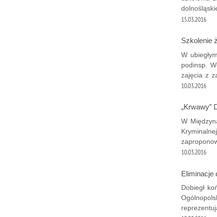
dolnośląski
15.03.2016
Szkolenie ż
W ubiegłym
podinsp. Wo
zajęcia z z
10.03.2016
„Krwawy” D
W Międzyna
Kryminalne
zaproponow
10.03.2016
Eliminacje 
Dobiegł koń
Ogólnopolsk
reprezentu