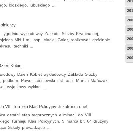
20
ego, łódzkiego, lubuskiego ...
20
20
ołnierzy
20
 tygodniu wykładowcy Zakładu Służby Kryminalnej,
20
jciech Miś i mł. asp. Maciej Galar, realizowali gościnnie
akresu techniki ...
20
20
zień Kobiet
rodowy Dzień Kobiet wykładowcy Zakładu Służby
j, podkom. Paweł Leśniewski i st. asp. Marcin Mańczak,
ali wyjątkowy wykład ...
do VIII Turnieju Klas Policyjnych zakończone!
ca ostatni etap tegorocznych eliminacji do VIII
iego Turnieju Klas Policyjnych. 9 marca br. 64 drużyny
jące Szkoły prowadzące ...