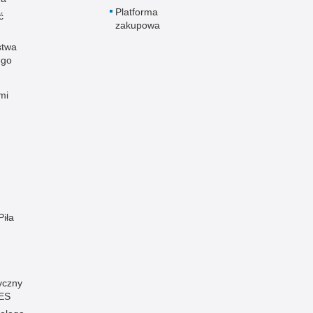
Platforma
ć
zakupowa
stwa
ego
mi
Piła
yczny
ES