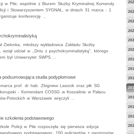
20
icji w Pile, wspólnie z Biurem Służby Kryminalnej Komendy
licji i Stowarzyszeniem SYGNAŁ, w dniach 31 marca - 1
20
rganizuje konferencję ...
20
20
ychokryminalistyką
20
ł Zielonka, młodszy wykładowca Zakładu Służby
20
, wziął udział w ,,Dniu z psychokryminalistyką”, którego
rem był Uniwersytet SWPS ...
20
20
a podsumowująca studia podyplomowe
20
marca prof. dr hab. Zbigniew Lasocik oraz płk SG
20
korupski - Komendant COSSG w Koszalinie w Pałacu
20
ów-Potockich w Warszawie wręczyli ...
20
20
ie szkolenia podstawowego
20
zkole Policji w Pile rozpoczęła się pierwsza edycja
zawodowego podstawowego. 150 policjantów z garnizonów: