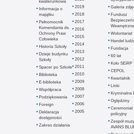
kwaterunkowa
2019
Galeria zdję
Informacja o
2018
majątku
Fundusz
Bezpieczeń
2017
Pełnomocnik
Wewnętrzn
Komendanta ds.
2016
Ochrony Praw
Wolontariat
2015
Człowieka
Handel ludź
2014
Historia Szkoły
Fundacja
2013
Dzieje budynku
60 lat
2012
Szkoły
Koło SEiRP
2011
Spacer po Szkole
CEPOL
2010
Biblioteka
Kwartalnik
2009
E-biblioteka
Linki
2008
Współpraca
Kryminalna 
2007
Podziękowania
Oględziny
2006
Foreign
Ceremoniał
2005
Deklaracja
policyjny
dostępności
Zespół muz
Zakres działania
AVANS BLU