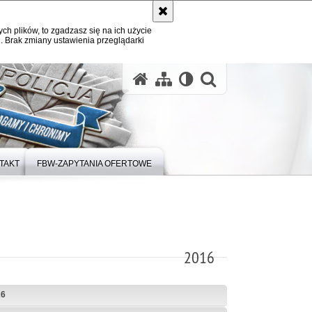
ych plików, to zgadzasz się na ich użycie
. Brak zmiany ustawienia przeglądarki
otwórz wysz
TAKT
FBW-ZAPYTANIA OFERTOWE
2016
26