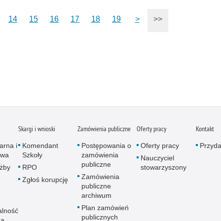
14
15
16
17
18
19
>
>>
Skargi i wnioski
Zamówienia publiczne
Oferty pracy
Kontakt
arna i
Komendant
Postępowania o
Oferty pracy
Przydat
owa
Szkoły
zamówienia
Nauczyciel
publiczne
użby
RPO
stowarzyszony
Zamówienia
Zgłoś korupcję
publiczne
archiwum
Plan zamówień
alność
publicznych
na