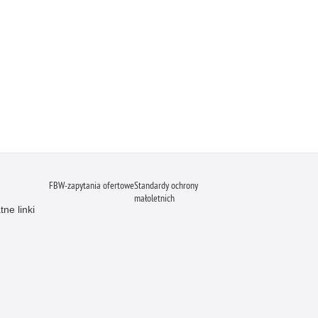
FBW-zapytania ofertowe
Standardy ochrony
małoletnich
ne linki