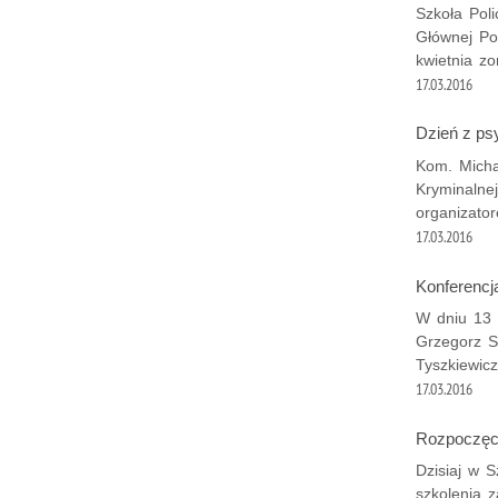
Szkoła Pol
Głównej Po
kwietnia zo
17.03.2016
Dzień z ps
Kom. Micha
Kryminalnej
organizato
17.03.2016
Konferencj
W dniu 13 
Grzegorz S
Tyszkiewicz
17.03.2016
Rozpoczęc
Dzisiaj w S
szkolenia 