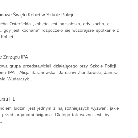
dowe Święto Kobiet w Szkole Policji
cha Osterfielda „kobieta jest najsłabsza, gdy kocha, a
za, gdy jest kochana” rozpoczęło się wczorajsze spotkanie z
 Kobiet.
e Zarządu IPA
wa grupa przedstawicieli działającego przy Szkole Policji
onu IPA - Alicja Baranowska, Jarosław Zientkowski, Janusz
wid Wudarczyk ...
kursu HL
ndlem ludźmi jest jednym z najistotniejszych wyzwań, jakie
aj przed organami ścigania. Dlatego tak ważne jest, by
..