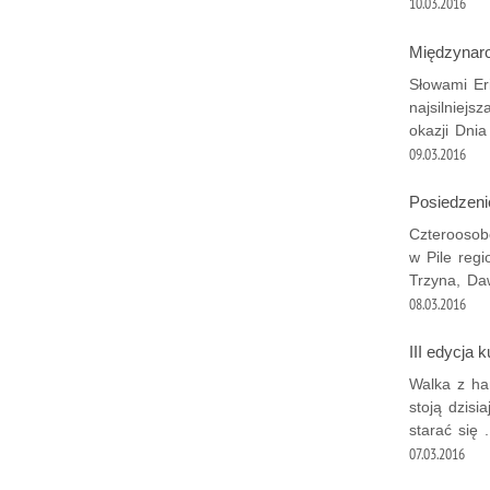
10.03.2016
Międzynaro
Słowami Eri
najsilniejs
okazji Dnia
09.03.2016
Posiedzeni
Czteroosobo
w Pile regi
Trzyna, Da
08.03.2016
III edycja 
Walka z ha
stoją dzisi
starać się .
07.03.2016