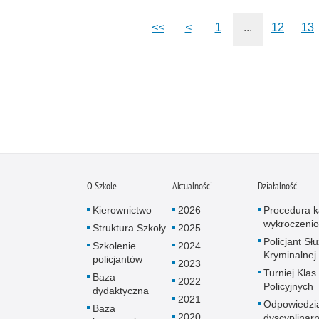
<<
<
1
...
12
13
O Szkole
Aktualności
Działalność
Kierownictwo
2026
Procedura k
wykroczeni
Struktura Szkoły
2025
Policjant Sł
Szkolenie
2024
Kryminalnej
policjantów
2023
Turniej Klas
Baza
2022
Policyjnych
dydaktyczna
2021
Odpowiedzi
Baza
2020
dyscyplinar