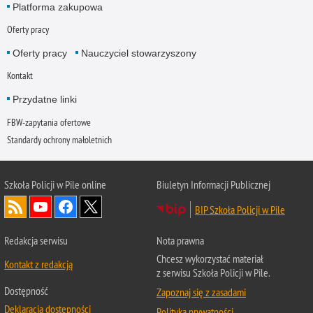
Platforma zakupowa
Oferty pracy
Oferty pracy
Nauczyciel stowarzyszony
Kontakt
Przydatne linki
FBW-zapytania ofertowe
Standardy ochrony małoletnich
Szkoła Policji w Pile online
Biuletyn Informacji Publicznej
BIP Szkoła Policji w Pile
Redakcja serwisu
Nota prawna
Chcesz wykorzystać materiał
Kontakt z redakcją
z serwisu Szkoła Policji w Pile.
Dostępność
Zapoznaj się z zasadami
Deklaracja dostępności
Polityka prywatności