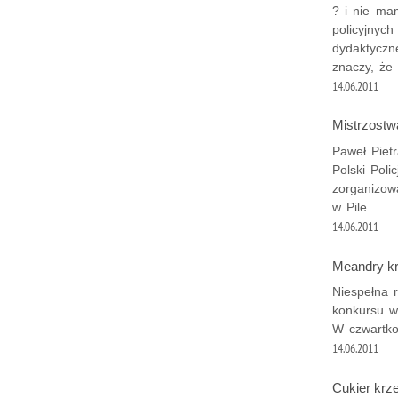
? i nie ma
policyjnych
dydaktyczne
znaczy, że 
14.06.2011
Mistrzostwa
Paweł Pietr
Polski Pol
zorganizow
w Pile.
14.06.2011
Meandry kry
Niespełna 
konkursu wi
W czwartko
14.06.2011
Cukier krze