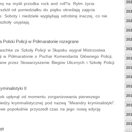
20
my na myśli przodka rock and roll?a. Rytm życia
 szkół od poniedziałku do piątku określają zajęcia
20
. Soboty i niedziele wyglądają odrobinę inaczej, co nie
20
szkoły usypiają.
20
20
 Polski Policji w Półmaratonie rozegrane
20
aschke ze Szkoły Policji w Słupsku wygrał Mistrzostwa
icji w Półmaratonie o Puchar Komendanta Głównego Policji,
20
ane przez Stowarzyszenie Biegów Ulicznych i Szkołę Policji
20
20
20
minalistyki II
20
rok upłynął od momentu zorganizowania pierwszego
edzy kryminalistycznej pod nazwą "Meandry kryminalistyki".
20
we popołudnie przyszedł czas na jego nową edycję.
20
20
pi