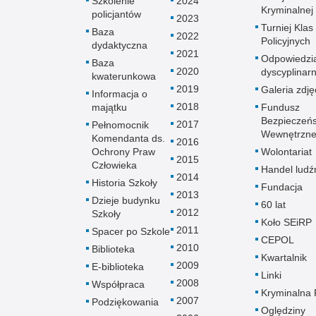
Szkolenie
2024
Kryminalnej
policjantów
2023
Turniej Klas
Baza
2022
Policyjnych
dydaktyczna
2021
Odpowiedzi
Baza
2020
dyscyplinar
kwaterunkowa
2019
Galeria zdję
Informacja o
2018
majątku
Fundusz
Bezpieczeń
2017
Pełnomocnik
Wewnętrzn
Komendanta ds.
2016
Ochrony Praw
Wolontariat
2015
Człowieka
Handel ludź
2014
Historia Szkoły
Fundacja
2013
Dzieje budynku
60 lat
2012
Szkoły
Koło SEiRP
2011
Spacer po Szkole
CEPOL
2010
Biblioteka
Kwartalnik
2009
E-biblioteka
Linki
2008
Współpraca
Kryminalna 
2007
Podziękowania
Oględziny