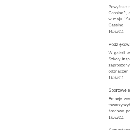
Powyższe s
Cassino?, a
w maju 194
Cassino.
14.06.2011
Podziękowan
W galerii 
Szkoły insp
zaproszony
odznaczeń .
13.06.2011
Sportowe 
Emocje wca
towarzyszył
środowe pop
13.06.2011
Komputerow