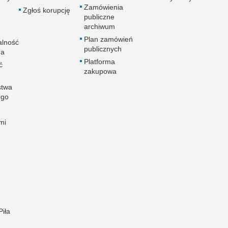
Zamówienia
Zgłoś korupcję
publiczne
archiwum
Plan zamówień
alność
publicznych
na
Platforma
ć
zakupowa
stwa
ego
mi
Piła