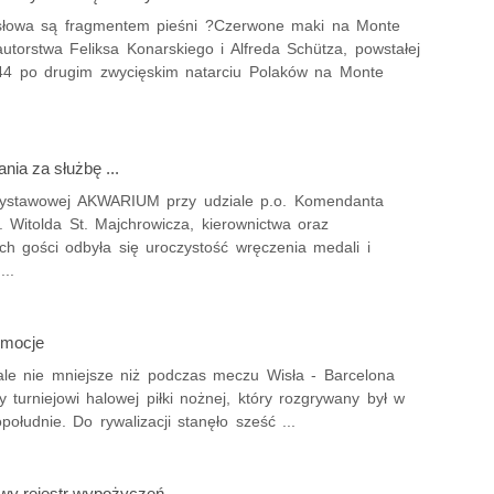
łowa są fragmentem pieśni ?Czerwone maki na Monte
utorstwa Feliksa Konarskiego i Alfreda Schütza, powstałej
4 po drugim zwycięskim natarciu Polaków na Monte
ia za służbę ...
wystawowej AKWARIUM przy udziale p.o. Komendanta
. Witolda St. Majchrowicza, kierownictwa oraz
ch gości odbyła się uroczystość wręczenia medali i
..
emocje
le nie mniejsze niż podczas meczu Wisła - Barcelona
y turniejowi halowej piłki nożnej, który rozgrywany był w
ołudnie. Do rywalizacji stanęło sześć ...
y rejestr wypożyczeń