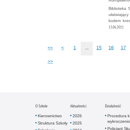
Biblioteka
ułatwiający
kodem kres
13.06.2011
<<
<
1
...
15
16
17
>>
O Szkole
Aktualności
Działalność
Kierownictwo
2026
Procedura k
wykroczeni
Struktura Szkoły
2025
Policjant Sł