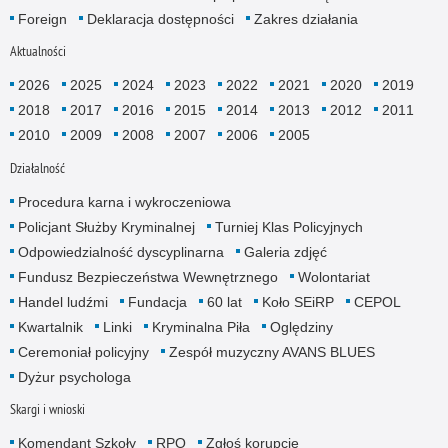
Foreign
Deklaracja dostępności
Zakres działania
Aktualności
2026
2025
2024
2023
2022
2021
2020
2019
2018
2017
2016
2015
2014
2013
2012
2011
2010
2009
2008
2007
2006
2005
Działalność
Procedura karna i wykroczeniowa
Policjant Służby Kryminalnej
Turniej Klas Policyjnych
Odpowiedzialność dyscyplinarna
Galeria zdjęć
Fundusz Bezpieczeństwa Wewnętrznego
Wolontariat
Handel ludźmi
Fundacja
60 lat
Koło SEiRP
CEPOL
Kwartalnik
Linki
Kryminalna Piła
Oględziny
Ceremoniał policyjny
Zespół muzyczny AVANS BLUES
Dyżur psychologa
Skargi i wnioski
Komendant Szkoły
RPO
Zgłoś korupcję