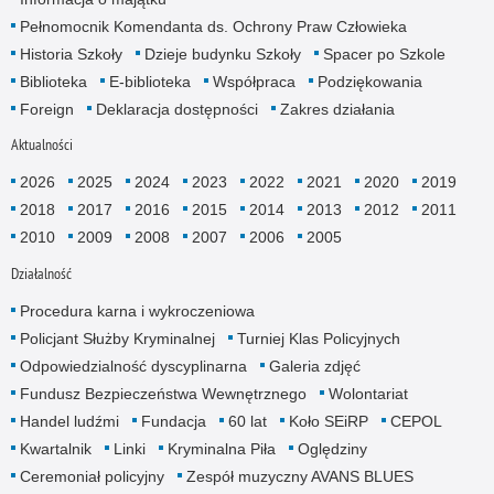
Pełnomocnik Komendanta ds. Ochrony Praw Człowieka
Historia Szkoły
Dzieje budynku Szkoły
Spacer po Szkole
Biblioteka
E-biblioteka
Współpraca
Podziękowania
Foreign
Deklaracja dostępności
Zakres działania
Aktualności
2026
2025
2024
2023
2022
2021
2020
2019
2018
2017
2016
2015
2014
2013
2012
2011
2010
2009
2008
2007
2006
2005
Działalność
Procedura karna i wykroczeniowa
Policjant Służby Kryminalnej
Turniej Klas Policyjnych
Odpowiedzialność dyscyplinarna
Galeria zdjęć
Fundusz Bezpieczeństwa Wewnętrznego
Wolontariat
Handel ludźmi
Fundacja
60 lat
Koło SEiRP
CEPOL
Kwartalnik
Linki
Kryminalna Piła
Oględziny
Ceremoniał policyjny
Zespół muzyczny AVANS BLUES